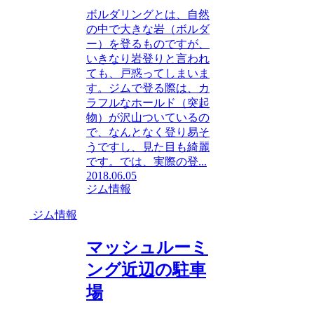
ボルダリングとは、自然
の中で大きな岩（ボルダ
ー）を登るものですが、
いきなり岩登りと言われ
ても、戸惑ってしまいま
す。ジムで登る際は、カ
ラフルなホールド（突起
物）が沢山ついているの
で、なんとなく登り易そ
うですし、見た目も綺麗
です。では、実際の登...
2018.06.05
ジム情報
ジム情報
マッシュルーミ
ング近辺の駐車
場