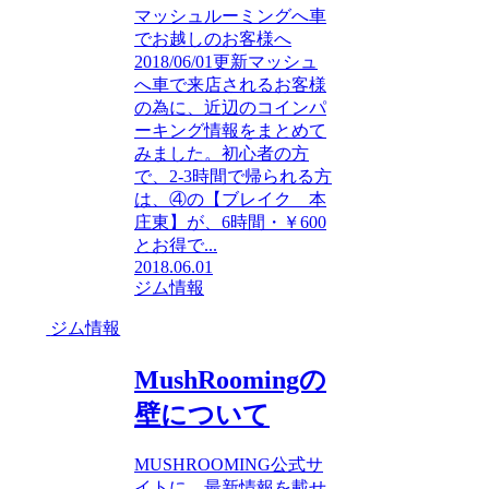
マッシュルーミングへ車
でお越しのお客様へ
2018/06/01更新マッシュ
へ車で来店されるお客様
の為に、近辺のコインパ
ーキング情報をまとめて
みました。初心者の方
で、2-3時間で帰られる方
は、④の【ブレイク 本
庄東】が、6時間・￥600
とお得で...
2018.06.01
ジム情報
ジム情報
MushRoomingの
壁について
MUSHROOMING公式サ
イトに、最新情報を載せ