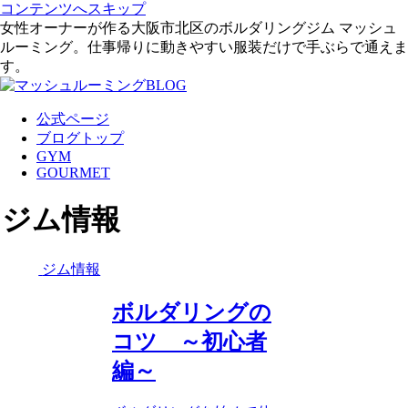
コンテンツへスキップ
女性オーナーが作る大阪市北区のボルダリングジム マッシュ
ルーミング。仕事帰りに動きやすい服装だけで手ぶらで通えま
す。
公式ページ
ブログトップ
GYM
GOURMET
ジム情報
ジム情報
ボルダリングの
コツ ～初心者
編～