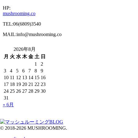
HP:
mushrooming.co
TEL:06(6809)3540
MAIL:info@mushrooming.co
2026年8月
月
火
水
木
金
土
日
1
2
3
4
5
6
7
8
9
10
11
12
13
14
15
16
17
18
19
20
21
22
23
24
25
26
27
28
29
30
31
« 6月
© 2018-2026 MUSHROOMING.