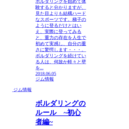
ボルダリングを始めて体
験すると分かりますが、
見た目よりも結構ハード
なスポーツです。梯子の
ように登るだけとはい
え、実際に登ってみる
と、重力の存在を人生で
初めて実感し、自分の重
さに驚愕します・・・。
ボルダリングを続けてい
る人は、何故か軽々と壁
を...
2018.06.05
ジム情報
ジム情報
ボルダリングの
ルール ~初心
者編~